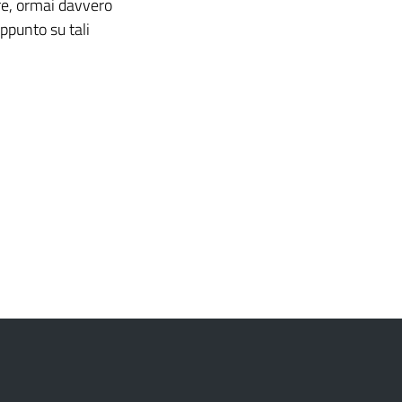
rre, ormai davvero
ppunto su tali