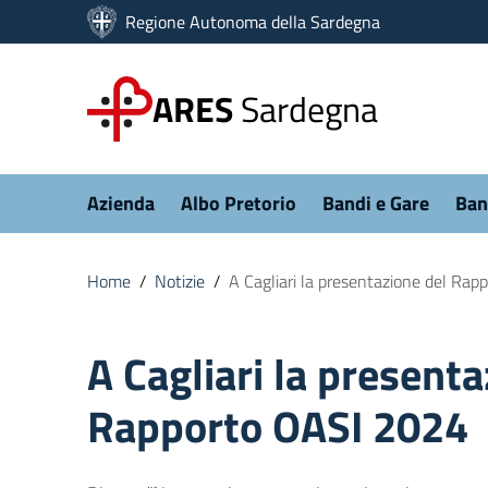
Vai ai contenuti
Regione Autonoma della Sardegna
Vai al menu di navigazione
Vai al footer
ARES
Sardegna
Submenu
Azienda
Albo Pretorio
Bandi e Gare
Ban
Home
/
Notizie
/
A Cagliari la presentazione del Ra
A Cagliari la presenta
Rapporto OASI 2024