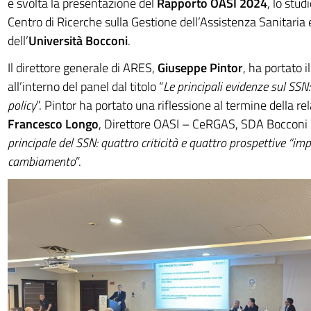
è svolta la presentazione del
Rapporto OASI 2024
, lo stud
Centro di Ricerche sulla Gestione dell’Assistenza Sanitaria 
dell’
Università Bocconi
.
Il direttore generale di ARES,
Giuseppe Pintor
, ha portato i
all’interno del panel dal titolo “
Le principali evidenze sul SSN:
policy
”. Pintor ha portato una riflessione al termine della re
Francesco Longo
, Direttore OASI – CeRGAS, SDA Bocconi da
principale del SSN: quattro criticità e quattro prospettive “imp
cambiamento
”.