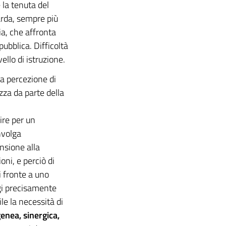
 la tenuta del
arda, sempre più
ia, che affronta
pubblica. Difficoltà
ello di istruzione.
la percezione di
za da parte della
ire per un
nvolga
nsione alla
ni, e perciò di
i fronte a uno
ggi precisamente
le la necessità di
nea, sinergica,