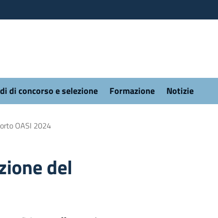
di di concorso e selezione
Formazione
Notizie
pporto OASI 2024
zione del