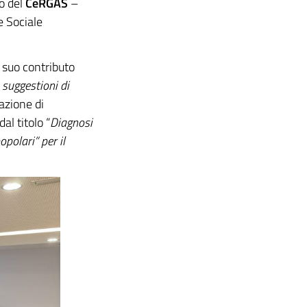
io del
CeRGAS
–
e Sociale
l suo contributo
 suggestioni di
lazione di
l titolo “
Diagnosi
opolari” per il