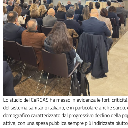
Lo studio del CeRGAS ha messo in evidenza le forti criticità 
del sistema sanitario italiano, e in particolare anche sardo, 
demografico caratterizzato dal progressivo declino della po
attiva, con una spesa pubblica sempre più indirizzata piutto