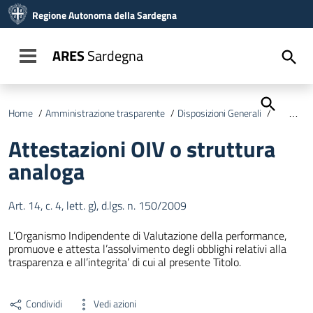
Vai ai contenuti
Regione Autonoma della Sardegna
Vai al menu di navigazione
Vai al footer
ARES
Sardegna
Toggle navigation
Home
/
Amministrazione trasparente
/
Disposizioni Generali
/
Attestazi
Attestazioni OIV o struttura
analoga
Art. 14, c. 4, lett. g), d.lgs. n. 150/2009
L’Organismo Indipendente di Valutazione della performance,
promuove e attesta l’assolvimento degli obblighi relativi alla
trasparenza e all’integrita’ di cui al presente Titolo.
Condividi
Vedi azioni