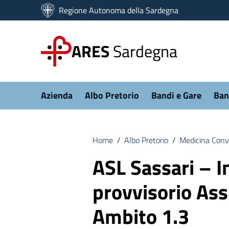
Vai ai contenuti
Regione Autonoma della Sardegna
Vai al menu di navigazione
Vai al footer
ARES
Sardegna
Submenu
Azienda
Albo Pretorio
Bandi e Gare
Ban
Home
/
Albo Pretorio
/
Medicina Con
ASL Sassari – I
provvisorio Ass
Ambito 1.3