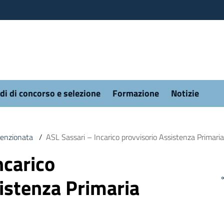
di di concorso e selezione
Formazione
Notizie
venzionata
/
ASL Sassari – Incarico provvisorio Assistenza Primari
ncarico
istenza Primaria