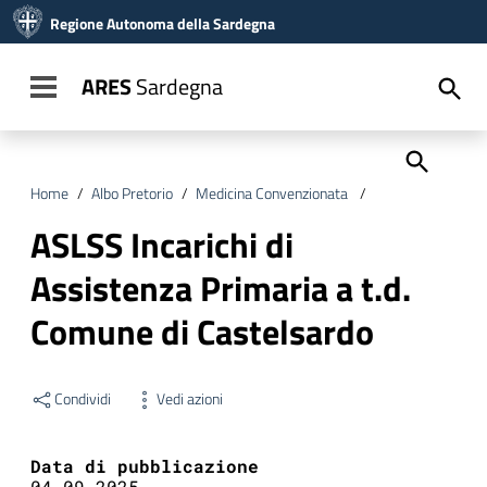
Vai ai contenuti
Regione Autonoma della Sardegna
Vai al menu di navigazione
Vai al footer
ARES
Sardegna
Toggle navigation
Home
/
Albo Pretorio
/
Medicina Convenzionata
/
ASLSS Incarichi d
ASLSS Incarichi di
Assistenza Primaria a t.d.
Comune di Castelsardo
Condividi
Vedi azioni
Data di pubblicazione
04.09.2025