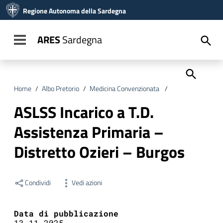
Vai ai contenuti
Regione Autonoma della Sardegna
Vai al menu di navigazione
Vai al footer
ARES
Sardegna
Toggle navigation
Home
/
Albo Pretorio
/
Medicina Convenzionata
/
ASLSS Incarico a 
ASLSS Incarico a T.D.
Assistenza Primaria –
Distretto Ozieri – Burgos
Condividi
Vedi azioni
Data di pubblicazione
13.11.2025