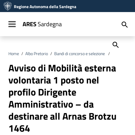
Vai ai contenuti
Regione Autonoma della Sardegna
Vai al menu di navigazione
Vai al footer
ARES
Sardegna
Toggle navigation
Home
/
Albo Pretorio
/
Bandi di concorso e selezione
/
Avviso di Mob
Avviso di Mobilità esterna
volontaria 1 posto nel
profilo Dirigente
Amministrativo – da
destinare all Arnas Brotzu
1464