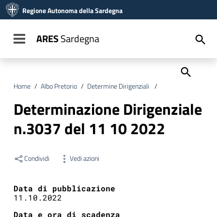
Vai ai contenuti
Regione Autonoma della Sardegna
Vai al menu di navigazione
Vai al footer
ARES
Sardegna
Toggle navigation
Home
/
Albo Pretorio
/
Determine Dirigenziali
/
Determinazione Dir
Determinazione Dirigenziale
n.3037 del 11 10 2022
Condividi
Vedi azioni
Data di pubblicazione
11.10.2022
Data e ora di scadenza