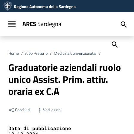
Vai ai contenuti
Regione Autonoma della Sardegna
Vai al menu di navigazione
Vai al footer
ARES
Sardegna
Toggle navigation
Home
/
Albo Pretorio
/
Medicina Convenzionata
/
Graduatorie azienda
Graduatorie aziendali ruolo
unico Assist. Prim. attiv.
oraria ex C.A
Condividi
Vedi azioni
Data di pubblicazione
12.12.2024