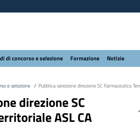
di di concorso e selezione
Formazione
Notizie
rso e selezione
/
Pubblica selezione direzione SC Farmaceutico Ter
one direzione SC
rritoriale ASL CA