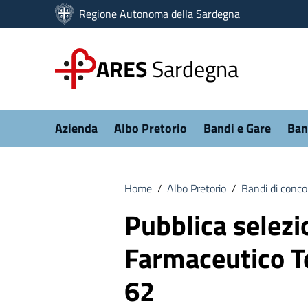
Vai ai contenuti
Regione Autonoma della Sardegna
Vai al menu di navigazione
Vai al footer
ARES
Sardegna
Submenu
Azienda
Albo Pretorio
Bandi e Gare
Ban
Home
/
Albo Pretorio
/
Bandi di conco
Pubblica selezi
Farmaceutico Te
62