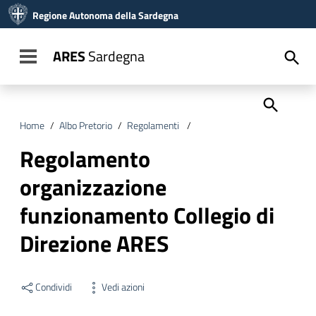
Vai ai contenuti
Regione Autonoma della Sardegna
Vai al menu di navigazione
Vai al footer
ARES
Sardegna
Toggle navigation
Home
/
Albo Pretorio
/
Regolamenti
/
Regolamento organizzazione 
Regolamento
organizzazione
funzionamento Collegio di
Direzione ARES
Condividi
Vedi azioni