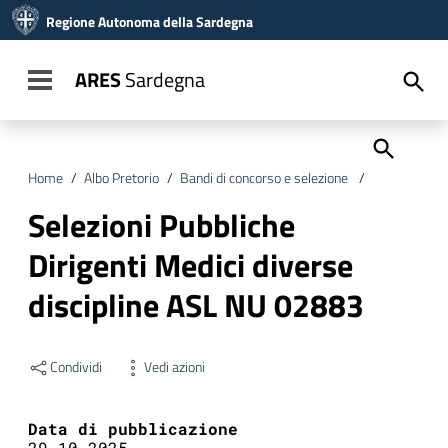
Vai ai contenuti
Regione Autonoma della Sardegna
Vai al menu di navigazione
Vai al footer
ARES
Sardegna
Toggle navigation
Home
/
Albo Pretorio
/
Bandi di concorso e selezione
/
Selezioni Pub
Selezioni Pubbliche
Dirigenti Medici diverse
discipline ASL NU 02883
Condividi
Vedi azioni
Data di pubblicazione
29.10.2025