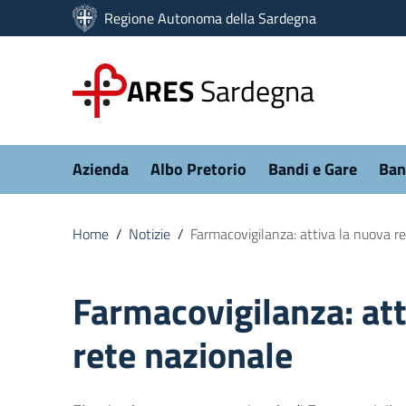
Vai ai contenuti
Regione Autonoma della Sardegna
Vai al menu di navigazione
Vai al footer
ARES
Sardegna
Submenu
Azienda
Albo Pretorio
Bandi e Gare
Ban
Home
/
Notizie
/
Farmacovigilanza: attiva la nuova r
Farmacovigilanza: att
rete nazionale