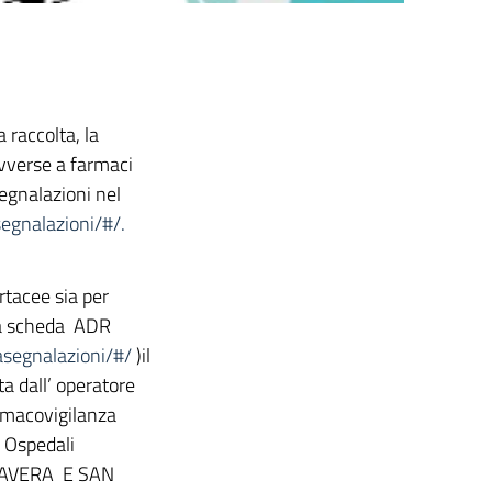
 raccolta, la
avverse a farmaci
egnalazioni nel
segnalazioni/#/.
rtacee sia per
 la scheda ADR
dasegnalazioni/#/
)il
a dall’ operatore
armacovigilanza
i Ospedali
RAVERA E SAN