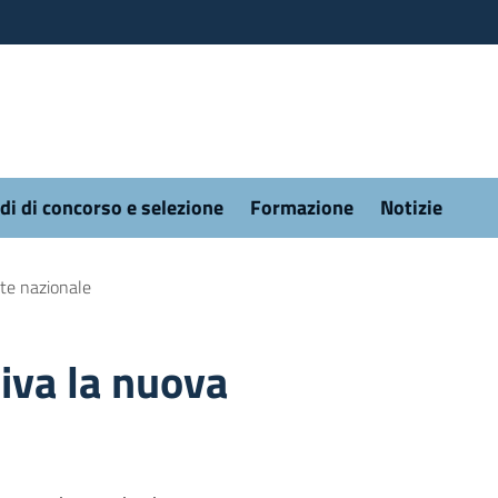
di di concorso e selezione
Formazione
Notizie
ete nazionale
iva la nuova