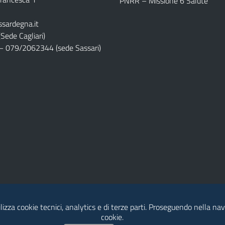
PNRR – Missione 6 Salute
ssardegna.it
Sede Cagliari)
– 079/2062344 (sede Sassari)
Dichiarazione di Accessibilità
lizza cookie tecnici, analytics e di terze parti. Proseguendo nella navi
cookie.