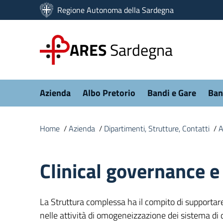
Vai ai contenuti
Regione Autonoma della Sardegna
Vai al menu di navigazione
Vai al footer
ARES
Sardegna
Submenu
Azienda
Albo Pretorio
Bandi e Gare
Ban
Home
/
Azienda
/
Dipartimenti, Strutture, Contatti
/
A
Clinical governance 
La Struttura complessa ha il compito di supportar
nelle attività di omogeneizzazione dei sistema di q