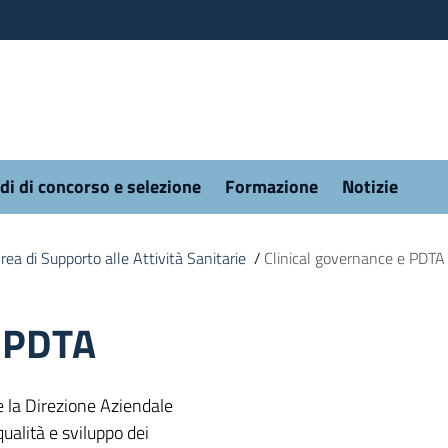
di di concorso e selezione
Formazione
Notizie
rea di Supporto alle Attività Sanitarie
/
Clinical governance e PDTA
e PDTA
e la Direzione Aziendale
ualità e sviluppo dei