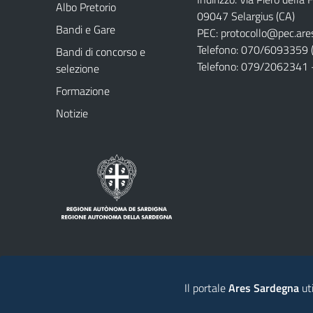
Albo Pretorio
09047 Selargius (CA)
Bandi e Gare
PEC:
protocollo@pec.are
Telefono: 070/6093359 (
Bandi di concorso e
Telefono: 079/2062341 
selezione
Formazione
Notizie
Note legali
Privacy policy
Contatti
Il portale
Ares Sardegna
uti