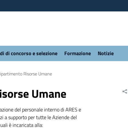
di di concorso e selezione
Formazione
Notizie
ipartimento Risorse Umane
Risorse Umane
razione del personale interno di ARES e
zi a supporto per tutte le Aziende del
ali è incaricata alla: