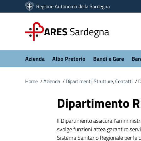
Vai ai contenuti
Regione Autonoma della Sardegna
Vai al menu di navigazione
Vai al footer
ARES
Sardegna
Submenu
Azienda
Albo Pretorio
Bandi e Gare
Ban
Home
/
Azienda
/
Dipartimenti, Strutture, Contatti
/
D
Dipartimento 
Il Dipartimento assicura l’amminist
svolge funzioni attea garantire servi
Sistema Sanitario Regionale per le qu