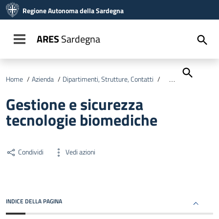
Vai ai contenuti
Regione Autonoma della Sardegna
Vai al menu di navigazione
Vai al footer
ARES
Sardegna
Toggle navigation
Home
/
Azienda
/
Dipartimenti, Strutture, Contatti
/
Dipartimento Sanità
Gestione e sicurezza
tecnologie biomediche
Condividi
Vedi azioni
INDICE DELLA PAGINA