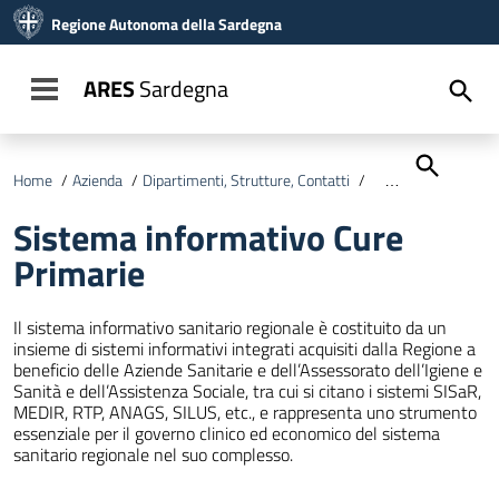
Vai ai contenuti
Regione Autonoma della Sardegna
Vai al menu di navigazione
Vai al footer
ARES
Sardegna
Toggle navigation
Home
/
Azienda
/
Dipartimenti, Strutture, Contatti
/
Dipartimento Sanità
Sistema informativo Cure
Primarie
Il sistema informativo sanitario regionale è costituito da un
insieme di sistemi informativi integrati acquisiti dalla Regione a
beneficio delle Aziende Sanitarie e dell’Assessorato dell’Igiene e
Sanità e dell’Assistenza Sociale, tra cui si citano i sistemi SISaR,
MEDIR, RTP, ANAGS, SILUS, etc., e rappresenta uno strumento
essenziale per il governo clinico ed economico del sistema
sanitario regionale nel suo complesso.