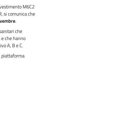
 investimento M6C2
, si comunica che
ovembre
.
 sanitari che
a e che hanno
vo A, B e C.
a piattaforma