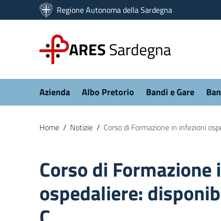
Vai ai contenuti
Regione Autonoma della Sardegna
Vai al menu di navigazione
Vai al footer
ARES
Sardegna
Submenu
Azienda
Albo Pretorio
Bandi e Gare
Ban
Home
/
Notizie
/
Corso di Formazione in infezioni ospe
Corso di Formazione i
ospedaliere: disponib
C