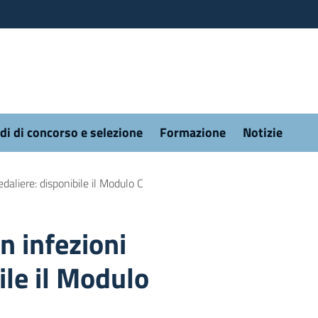
di di concorso e selezione
Formazione
Notizie
daliere: disponibile il Modulo C
n infezioni
ile il Modulo