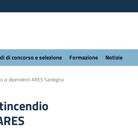
di di concorso e selezione
Formazione
Notizie
lto ai dipendenti ARES Sardegna
tincendio
 ARES