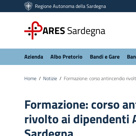
Vai ai contenuti
Regione Autonoma della Sardegna
Vai al menu di navigazione
Vai al footer
ARES
Sardegna
Submenu
Azienda
Albo Pretorio
Bandi e Gare
Ban
Home
/
Notizie
/
Formazione: corso antincendio rivo
Formazione: corso an
rivolto ai dipendenti
Sardegna