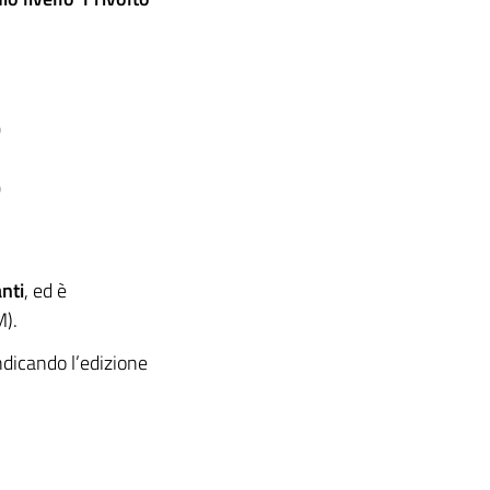
0
0
nti
, ed è
M).
ndicando l’edizione