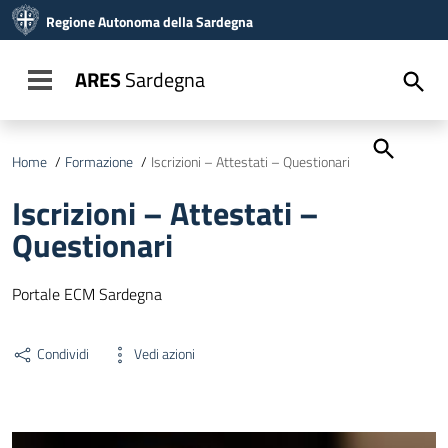
Vai ai contenuti
Regione Autonoma della Sardegna
Vai al menu di navigazione
Vai al footer
ARES
Sardegna
Toggle navigation
Home
/
Formazione
/
Iscrizioni – Attestati – Questionari
Iscrizioni – Attestati –
Questionari
Portale ECM Sardegna
Condividi
Vedi azioni