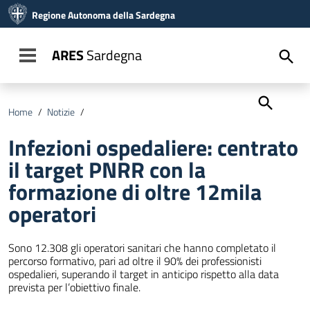
Vai ai contenuti
Regione Autonoma della Sardegna
Vai al menu di navigazione
Vai al footer
ARES
Sardegna
Toggle navigation
Home
/
Notizie
/
Infezioni ospedaliere: centrato il target PNRR con la fo
Infezioni ospedaliere: centrato
il target PNRR con la
formazione di oltre 12mila
operatori
Sono 12.308 gli operatori sanitari che hanno completato il
percorso formativo, pari ad oltre il 90% dei professionisti
ospedalieri, superando il target in anticipo rispetto alla data
prevista per l’obiettivo finale.