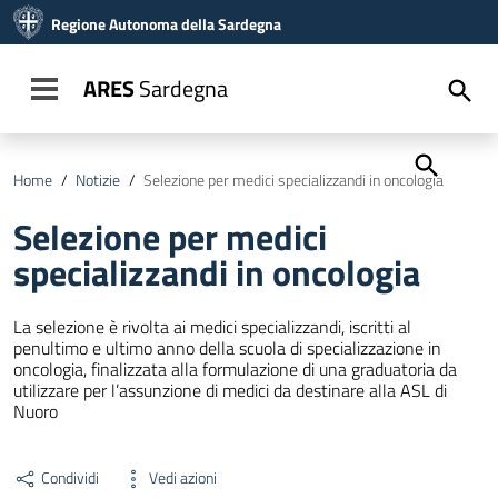
Vai ai contenuti
Regione Autonoma della Sardegna
Vai al menu di navigazione
Vai al footer
ARES
Sardegna
Toggle navigation
Home
/
Notizie
/
Selezione per medici specializzandi in oncologia
Selezione per medici
specializzandi in oncologia
La selezione è rivolta ai medici specializzandi, iscritti al
penultimo e ultimo anno della scuola di specializzazione in
oncologia, finalizzata alla formulazione di una graduatoria da
utilizzare per l’assunzione di medici da destinare alla ASL di
Nuoro
Condividi
Vedi azioni