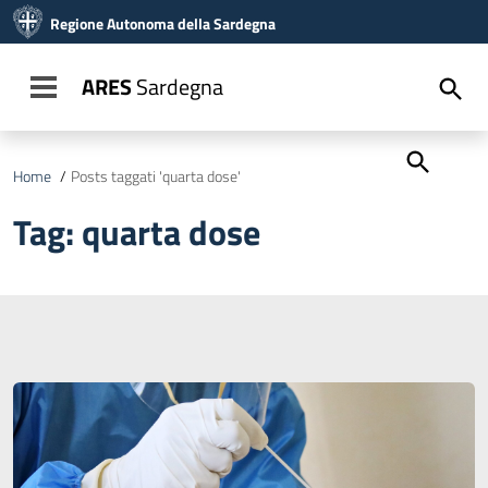
Vai ai contenuti
Regione Autonoma della Sardegna
Vai al menu di navigazione
Vai al footer
ARES
Sardegna
Toggle navigation
Home
/
Posts taggati 'quarta dose'
Tag:
quarta dose