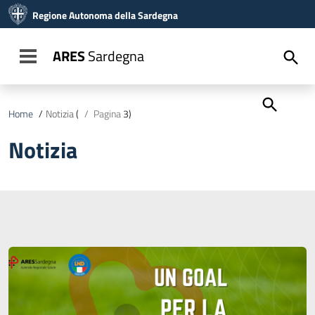
Vai ai contenuti
Regione Autonoma della Sardegna
Vai al menu di navigazione
Vai al footer
ARES
Sardegna
Toggle navigation
Home
/
Notizia
(
/
Pagina
3)
Notizia